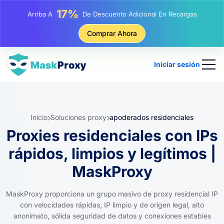
25%
Arriba A
Descuento En Compras Estáticas IP
81%
Comprar Ahora
Arriba A
Descuento En Compras Rotativas IP
Iniciar sesión
Inicio
Soluciones proxy
apoderados residenciales
Proxies residenciales con IPs
rápidos, limpios y legítimos |
MaskProxy
MaskProxy proporciona un grupo masivo de proxy residencial IP
con velocidades rápidas, IP limpio y de origen legal, alto
anonimato, sólida seguridad de datos y conexiones estables