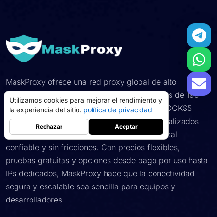
MaskProxy ofrece una red proxy global de alto
rendimiento con ISP IP residenciales y en más de 195
Utilizamos cookies para mejorar el rendimiento y
países. Proporcionamos conexiones HTTP/SOCKS5
la experiencia del sitio.
política de privacidad
rápidas y estables y grupos IP limpios y actualizados
Rechazar
Aceptar
constantemente, lo que le brinda acceso global
confiable y sin fricciones. Con precios flexibles,
pruebas gratuitas y opciones desde pago por uso hasta
IPs dedicados, MaskProxy hace que la conectividad
apoderados residenciales
5GB
-
$9
segura y escalable sea sencilla para equipos y
proxy de centro de datos
10GB
-
$5
desarrolladores.
->