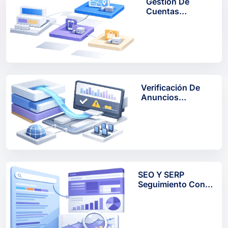
Gestión De
Cuentas
Múltiples Con
IPs Residenciales
Verificación De
Anuncios
Mediante Proxies
Residenciales
SEO Y SERP
Seguimiento Con
Proxies
Residenciales