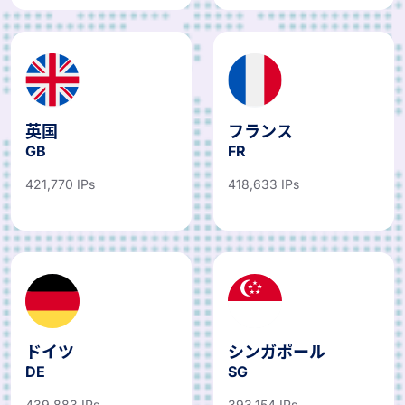
英国
フランス
GB
FR
421,770 IPs
418,633 IPs
ドイツ
シンガポール
DE
SG
439,883 IPs
393,154 IPs