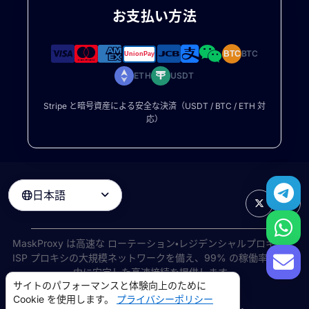
お支払い方法
BTC
BTC
ETH
USDT
Stripe と暗号資産による安全な決済（USDT / BTC / ETH 対
応）
日本語

MaskProxy は高速な
ローテーション・レジデンシャルプロキシ
と
ISP プロキシの大規模ネットワークを備え、99% の稼働率で世界
中に安定した高速接続を提供します。
サイトのパフォーマンスと体験向上のために
©
2026
AIWAY LIMITED. 無断転載を禁じます.
Cookie を使用します。
プライバシーポリシー