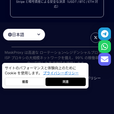
Stripe と暗号資産による安全な決済（USDT / BTC / ETH 対
応）
日本語

MaskProxy は高速な
ローテーション・レジデンシャルプロキシ
と
ISP プロキシの大規模ネットワークを備え、99% の稼働率で世界
中に安定した高速接続を提供します。
サイトのパフォーマンスと体験向上のために
©
2026
AIWAY LIMITED. 無断転載を禁じます.
Cookie を使用します。
プライバシーポリシー
利用規約
プライバシーポリシー
返金ポリシー
Cookie ポリシー
拒否
同意
レジデンシャルプロキシ
5GB
-
$9
データセンタープロキシ
10GB
-
$5