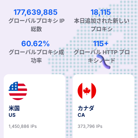
282,563,630
29,032
グローバルプロキシ IP
本日追加された新しい
総数
プロキシ
97.15%
183+
グローバルプロキシ成
グローバル HTTP プロ
功率
キシノード
米国
カナダ
US
CA
1,450,886 IPs
373,796 IPs