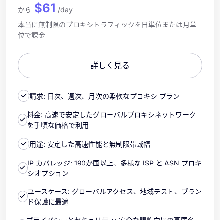
$61
から
/day
本当に無制限のプロキシトラフィックを日単位または月単
位で課金
詳しく見る
請求: 日次、週次、月次の柔軟なプロキシ プラン
料金: 高速で安定したグローバルプロキシネットワーク
を手頃な価格で利用
用途: 安定した高速性能と無制限帯域幅
IP カバレッジ: 190か国以上、多様な ISP と ASN プロキ
シオプション
ユースケース: グローバルアクセス、地域テスト、ブラン
ド保護に最適
プライバシーとセキュリティ: 安全な閲覧向けの高匿名