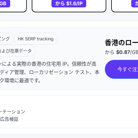
/GB
から
$1.6
/IP
ピング
HK SERP tracking
香港のロ
および在庫データ
から
$0.87
/G
による実際の香港の住宅用 IP。信頼性が高
今すぐ注
メディア管理、ローカリゼーション テスト、本
ック環境に最適です。
能なローテーション
広告検証