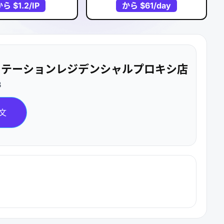
から
$1.2
/IP
から
$61
/day
ーテーションレジデンシャルプロキシ店
B
文