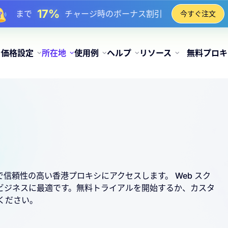
17%
まで
チャージ時のボーナス割引
今すぐ注文
25%
まで
静的 IP 購入の割引
81%
まで
IP のローテーション購入の割引
価格設定
所在地
使用例
ヘルプ
リソース
無料プロキ
で信頼性の高い香港プロキシにアクセスします。 Web スク
 ビジネスに最適です。無料トライアルを開始するか、カスタ
ください。