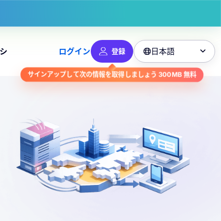
日本語
シ
ログイン
登録

無料
300MB
サインアップして次の情報を取得しましょう