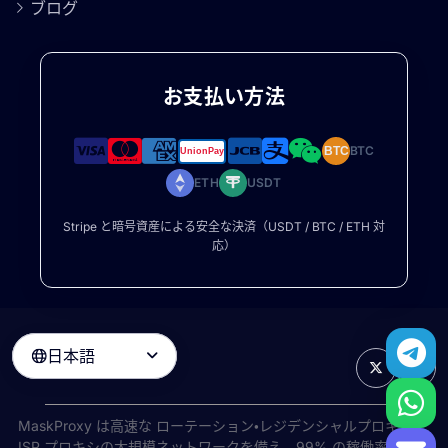
ブログ
お支払い方法
BTC
BTC
ETH
USDT
Stripe と暗号資産による安全な決済（USDT / BTC / ETH 対
応）
日本語

MaskProxy は高速な
ローテーション・レジデンシャルプロキシ
と
ISP プロキシの大規模ネットワークを備え、99% の稼働率で世界