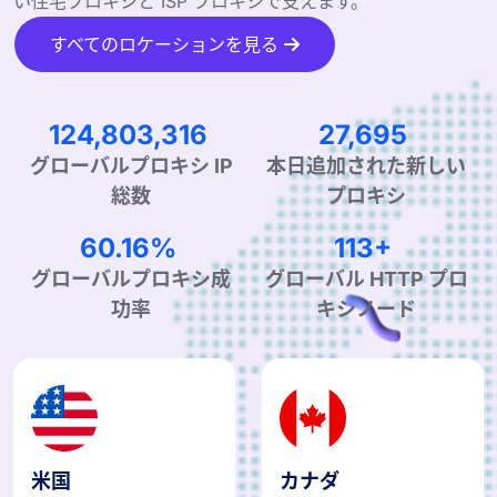
い住宅プロキシと ISP プロキシで支えます。
すべてのロケーションを見る
207,216,133
45,984
グローバルプロキシ IP
本日追加された新しい
総数
プロキシ
99.90%
190+
グローバルプロキシ成
グローバル HTTP プロ
功率
キシノード
米国
カナダ