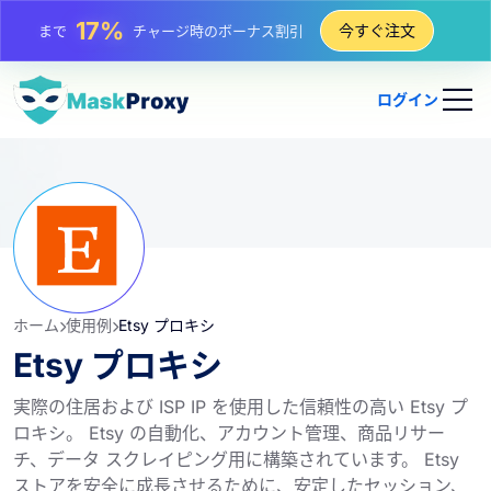
25%
今すぐ注文
まで
静的 IP 購入の割引
81%
まで
IP のローテーション購入の割引
ログイン
ホーム
使用例
Etsy プロキシ
Etsy プロキシ
実際の住居および ISP IP を使用した信頼性の高い Etsy プ
ロキシ。 Etsy の自動化、アカウント管理、商品リサー
チ、データ スクレイピング用に構築されています。 Etsy
ストアを安全に成長させるために、安定したセッション、