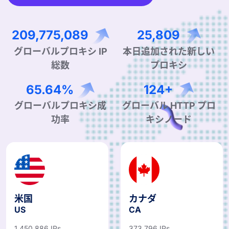
317,017,623
39,275
グローバルプロキシ IP
本日追加された新しい
総数
プロキシ
99.90%
190+
グローバルプロキシ成
グローバル HTTP プロ
功率
キシノード
米国
カナダ
US
CA
1,450,886 IPs
373,796 IPs