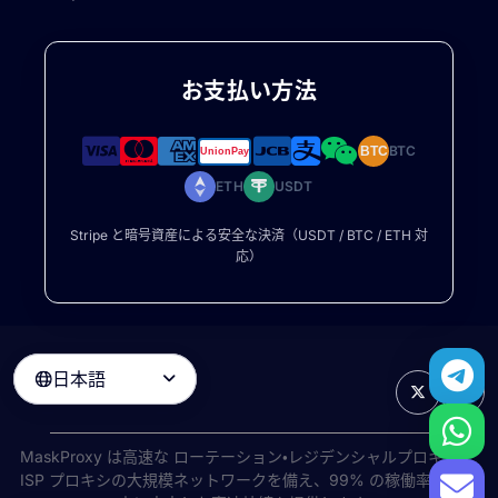
お支払い方法
BTC
BTC
ETH
USDT
Stripe と暗号資産による安全な決済（USDT / BTC / ETH 対
応）
日本語

MaskProxy は高速な
ローテーション・レジデンシャルプロキシ
と
ISP プロキシの大規模ネットワークを備え、99% の稼働率で世界