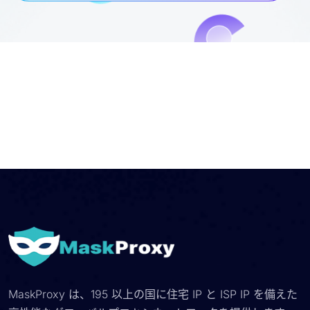
MaskProxy は、195 以上の国に住宅 IP と ISP IP を備えた