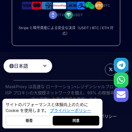
BTC
BTC
ETH
USDT
Stripe と暗号資産による安全な決済（USDT / BTC / ETH 対
応）
日本語

MaskProxy は高速な
ローテーション・レジデンシャルプロキシ
と
ISP プロキシの大規模ネットワークを備え、99% の稼働率で世界
中に安定した高速接続を提供します。
サイトのパフォーマンスと体験向上のために
©
2026
AIWAY LIMITED. 無断転載を禁じます.
Cookie を使用します。
プライバシーポリシー
利用規約
プライバシーポリシー
返金ポリシー
Cookie ポリシー
拒否
同意