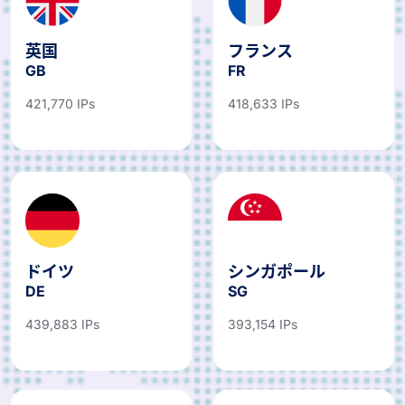
英国
フランス
GB
FR
421,770 IPs
418,633 IPs
ドイツ
シンガポール
DE
SG
439,883 IPs
393,154 IPs