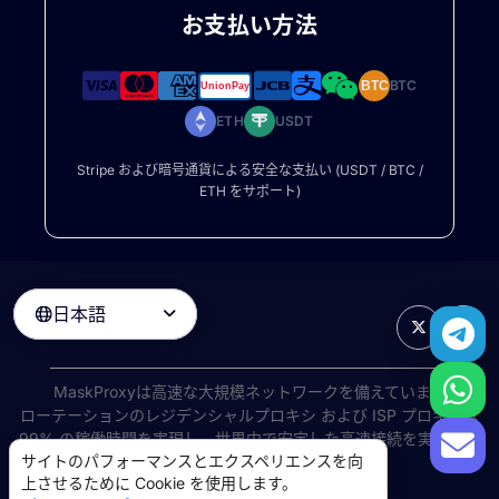
お支払い方法
BTC
BTC
ETH
USDT
Stripe および暗号通貨による安全な支払い (USDT / BTC /
ETH をサポート)
日本語

MaskProxyは高速な大規模ネットワークを備えています
ローテーションのレジデンシャルプロキシ
および ISP プロキシは
99% の稼働時間を実現し、世界中で安定した高速接続を実現しま
サイトのパフォーマンスとエクスペリエンスを向
す。
上させるために Cookie を使用します。