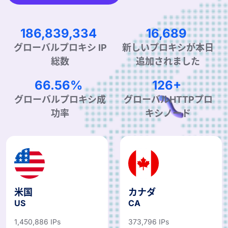
278,508,378
25,048
グローバルプロキシ IP
新しいプロキシが本日
総数
追加されました
99.90%
190+
グローバルプロキシ成
グローバルHTTPプロ
功率
キシノード
米国
カナダ
US
CA
1,450,886 IPs
373,796 IPs