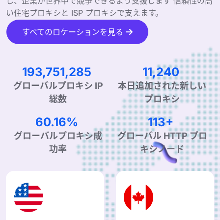
し、企業が世界中で競争できるよう支援します 信頼性の高
い住宅プロキシと ISP プロキシで支えます。
すべてのロケーションを見る
314,531,307
18,248
グローバルプロキシ IP
本日追加された新しい
総数
プロキシ
99.90%
190+
グローバルプロキシ成
グローバル HTTP プロ
功率
キシノード