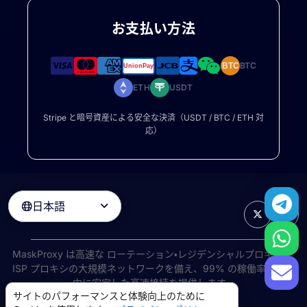
お支払い方法
BTC
BTC
ETH
USDT
Stripe と暗号資産による安全な決済（USDT / BTC / ETH 対
応）
日本語

MaskProxy は高速な
ローテーション・レジデンシャルプロキシ
と
ISP プロキシの大規模ネットワークを備え、99% の稼働率で世界
中に安定した高速接続を提供します。
サイトのパフォーマンスと体験向上のために