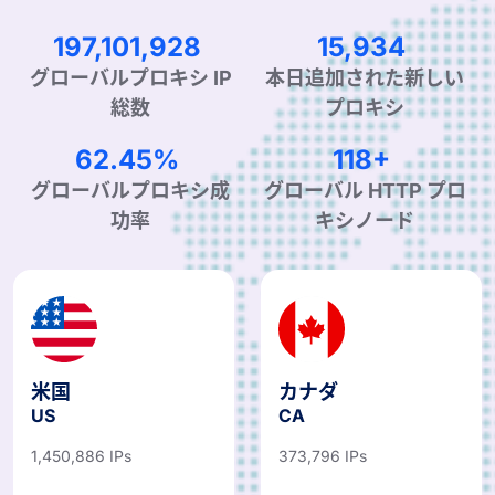
313,002,155
25,305
グローバルプロキシ IP
本日追加された新しい
総数
プロキシ
99.90%
190+
グローバルプロキシ成
グローバル HTTP プロ
功率
キシノード
米国
カナダ
US
CA
1,450,886 IPs
373,796 IPs