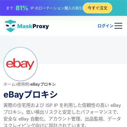
25%
まで
静的 IP 購入の割引
今すぐ注文
81%
まで
IP のローテーション購入の割引
ログイン
ホーム
使用例
eBayプロキシ
eBayプロキシ
実際の住宅用および ISP IP を利用した信頼性の高い eBay
プロキシ。低い検出リスクと安定したパフォーマンスで、
安全な eBay 自動化、アカウント管理、出品監視、データ
スクレイピング向けに設計されています。