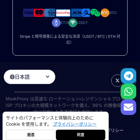
BTC
BTC
ETH
USDT
Stripe と暗号資産による安全な決済（USDT / BTC / ETH 対
応）
日本語

MaskProxy は高速な
ローテーション・レジデンシャルプロキシ
と
ISP プロキシの大規模ネットワークを備え、99% の稼働率で世界
中に安定した高速接続を提供します。
サイトのパフォーマンスと体験向上のために
©
2026
AIWAY LIMITED. 無断転載を禁じます.
Cookie を使用します。
プライバシーポリシー
利用規約
プライバシーポリシー
返金ポリシー
Cookie ポリシー
拒否
同意