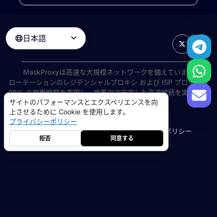
日本語

MaskProxyは高速な大規模ネットワークを備えています
ローテーションのレジデンシャルプロキシ
および ISP プロキシは
99% の稼働時間を実現し、世界中で安定した高速接続を実現しま
サイトのパフォーマンスとエクスペリエンスを向
す。
上させるために Cookie を使用します。
©
2026
AIWAY LIMITED. 無断転載を禁じます.
プライバシーポリシー
利用規約
プライバシーポリシー
返金ポリシー
Cookie ポリシー
拒否
同意する
レジデンシャルプロキシ
5GB
-
$9
データセンタープロキシ
10GB
-
$5