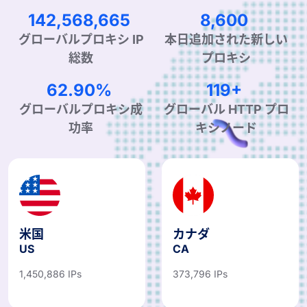
220,660,330
13,312
グローバルプロキシ IP
本日追加された新しい
総数
プロキシ
97.61%
185+
グローバルプロキシ成
グローバル HTTP プロ
功率
キシノード
米国
カナダ
US
CA
1,450,886 IPs
373,796 IPs