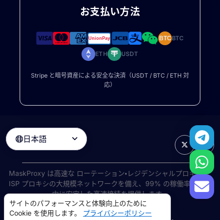
お支払い方法
BTC
BTC
ETH
USDT
Stripe と暗号資産による安全な決済（USDT / BTC / ETH 対
応）
日本語

MaskProxy は高速な
ローテーション・レジデンシャルプロキシ
と
ISP プロキシの大規模ネットワークを備え、99% の稼働率で世界
中に安定した高速接続を提供します。
サイトのパフォーマンスと体験向上のために
©
2026
AIWAY LIMITED. 無断転載を禁じます.
Cookie を使用します。
プライバシーポリシー