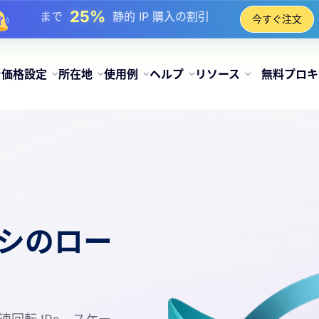
17%
まで
チャージ時のボーナス割引
今すぐ注文
25%
まで
静的 IP 購入の割引
81%
まで
IP のローテーション購入の割引
価格設定
所在地
使用例
ヘルプ
リソース
無料プロキ
シのロー