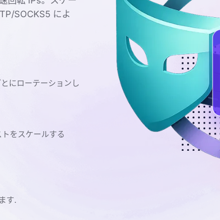
回転 IPs。スケー
/SOCKS5 によ
ごとにローテーションし
ストをスケールする
ます.