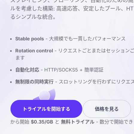
スクレイピング、クローリング、自動化のための高速
ルを考慮した構築: 高速応答、安定したプール、HTTP
るシンプルな統合。
Stable pools
- 大規模でも一貫したパフォーマンス
Rotation control
- リクエストごとまたはセッション
ます
自動化対応
- HTTP/SOCKS5 + 簡単認証
無制限の同時実行
- スロットリングを行わずにリクエ
トライアルを開始する
価格を見る
から開始
$0.35/GB
と
無料トライアル
- 数分で開始でき