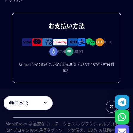
お支払い方法
BTC
BTC
ETH
USDT
Stripe と暗号資産による安全な決済（USDT / BTC / ETH 対
応）
日本語

MaskProxy は高速な
ローテーション・レジデンシャルプロキシ
と
ISP プロキシの大規模ネットワークを備え、99% の稼働率で世界