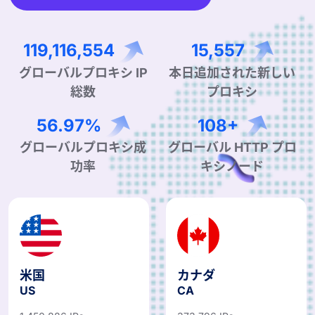
194,549,082
25,409
グローバルプロキシ IP
本日追加された新しい
総数
プロキシ
93.04%
176+
グローバルプロキシ成
グローバル HTTP プロ
功率
キシノード
米国
カナダ
US
CA
1,450,886 IPs
373,796 IPs