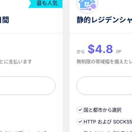
最も人気
日間
静的レジデンシャル
$4.8
から
/IP
ごとに支払います
無制限の帯域幅を備えたレ
国と都市から選択
HTTP および SOC