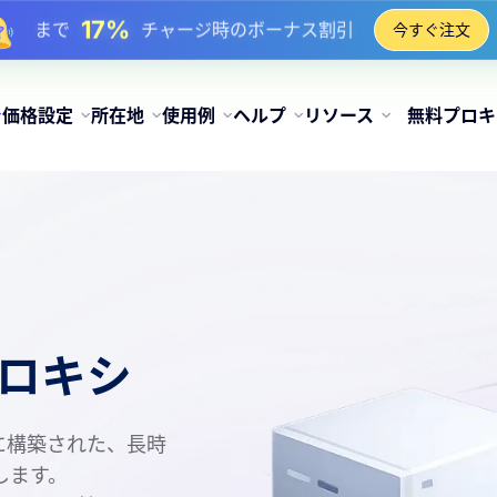
17%
まで
チャージ時のボーナス割引
今すぐ注文
25%
まで
静的 IP 購入の割引
81%
まで
IP のローテーション購入の割引
価格設定
所在地
使用例
ヘルプ
リソース
無料プロキ
ロキシ
に構築された、長時
します。