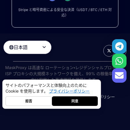
Stripe と暗号資産による安全な決済（USDT / BTC / ETH 対
応）
日本語

MaskProxy は高速な
ローテーション・レジデンシャルプロキシ
と
ISP プロキシの大規模ネットワークを備え、99% の稼働率で世界
中に安定した高速接続を提供します。
サイトのパフォーマンスと体験向上のために
©
2026
AIWAY LIMITED. 無断転載を禁じます.
Cookie を使用します。
プライバシーポリシー
利用規約
プライバシーポリシー
返金ポリシー
Cookie ポリシー
拒否
同意