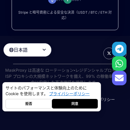
Stripe と暗号資産による安全な決済（USDT / BTC / ETH 対
応）
日本語

MaskProxy は高速な
ローテーション・レジデンシャルプロキシ
と
ISP プロキシの大規模ネットワークを備え、99% の稼働率で世界
中に安定した高速接続を提供します。
サイトのパフォーマンスと体験向上のために
©
2026
AIWAY LIMITED. 無断転載を禁じます.
Cookie を使用します。
プライバシーポリシー
利用規約
プライバシーポリシー
返金ポリシー
Cookie ポリシー
拒否
同意