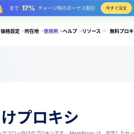
17%
まで
チャージ時のボーナス割引
今すぐ注文
25%
まで
静的 IP 購入の割引
81%
まで
IP のローテーション購入の割引
価格設定
所在地
使用例
ヘルプ
リソース
無料プロキ
向けプロキシ
フロー向けのプロキシです。 MaskProxy は、安定したセ