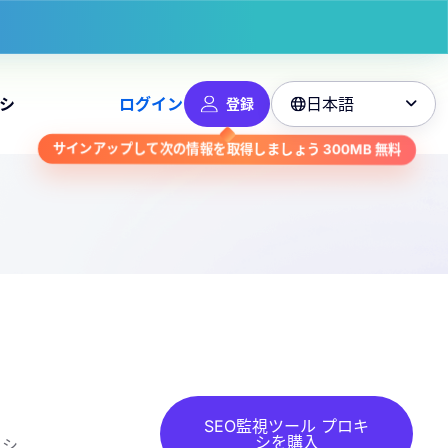
日本語
シ
ログイン
登録

サインアップして次の情報を取得しましょう
300MB
無料
SEO監視ツール プロキ
シを購入
ッシ