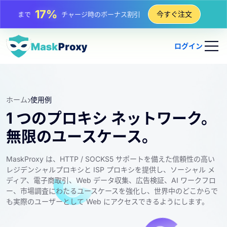
17%
今すぐ注文
まで
チャージ時のボーナス割引
25%
まで
静的 IP 購入の割引
ログイン
81%
まで
IP のローテーション購入の割引
ホーム
使用例
1 つのプロキシ ネットワーク。
無限のユースケース。
MaskProxy は、HTTP / SOCKS5 サポートを備えた信頼性の高い
レジデンシャルプロキシと ISP プロキシを提供し、ソーシャル メ
ディア、電子商取引、Web データ収集、広告検証、AI ワークフロ
ー、市場調査にわたるユースケースを強化し、世界中のどこからで
も実際のユーザーとして Web にアクセスできるようにします。