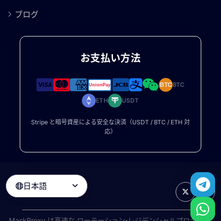
ブログ
お支払い方法
BTC
BTC
ETH
USDT
Stripe と暗号資産による安全な決済（USDT / BTC / ETH 対
応）
日本語

MaskProxy は高速な
ローテーション・レジデンシャルプロキシ
と