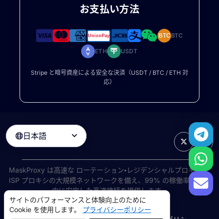
お支払い方法
BTC
BTC
ETH
USDT
Stripe と暗号資産による安全な決済（USDT / BTC / ETH 対
応）
日本語

MaskProxy は高速な
ローテーション・レジデンシャルプロキシ
と
ISP プロキシの大規模ネットワークを備え、99% の稼働率で世界
中に安定した高速接続を提供します。
サイトのパフォーマンスと体験向上のために
©
2026
AIWAY LIMITED. 無断転載を禁じます.
Cookie を使用します。
プライバシーポリシー