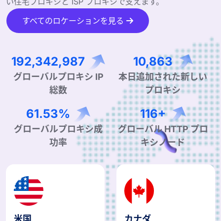
い住宅プロキシと ISP プロキシで支えます。
すべてのロケーションを見る
305,444,853
17,252
本日追加された新しい
グローバルプロキシ IP
プロキシ
総数
98.52%
186+
グローバルプロキシ成
グローバル HTTP プロ
功率
キシノード