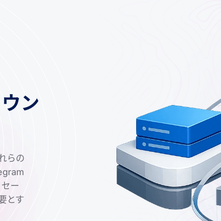
カウン
これらの
gram
ッセー
必要とす