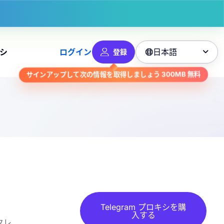
日本語
シ
ログイン
登録

サインアップして次の情報を取得しましょう
300MB
無料
Telegram プロキシを購
入する
クレ