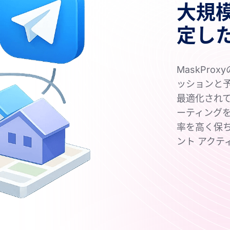
大規
定し
MaskPro
ッションと
最適化されて
ーティング
率を高く保
ント アクテ