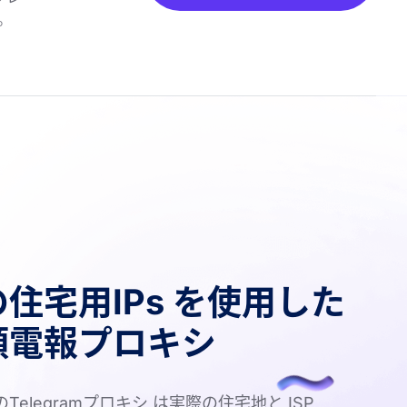
。
住宅用IPs を使用した
頼電報プロキシ
yのTelegramプロキシ は実際の住宅地と ISP