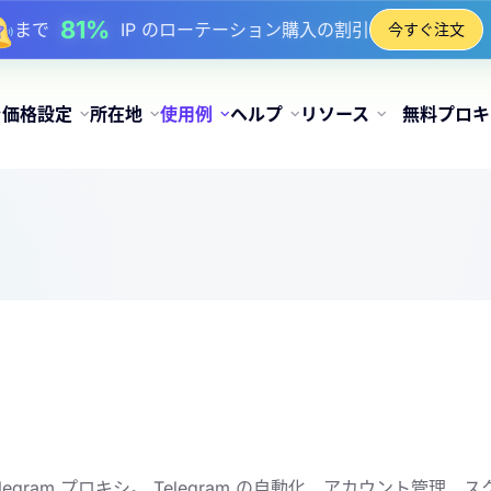
81%
まで
IP のローテーション購入の割引
今すぐ注文
価格設定
所在地
使用例
ヘルプ
リソース
無料プロキ
legram プロキシ。 Telegram の自動化、アカウント管理、ス