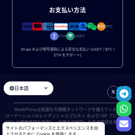
お支払い方法
BTC
BTC
ETH
USDT
Stripe および暗号通貨による安全な支払い (USDT / BTC /
ETH をサポート)
日本語

MaskProxyは高速な大規模ネットワークを備えています
ローテーションのレジデンシャルプロキシ
および ISP プロキシは
99% の稼働時間を実現し、世界中で安定した高速接続を実現しま
サイトのパフォーマンスとエクスペリエンスを向
す。
上させるために Cookie を使用します。