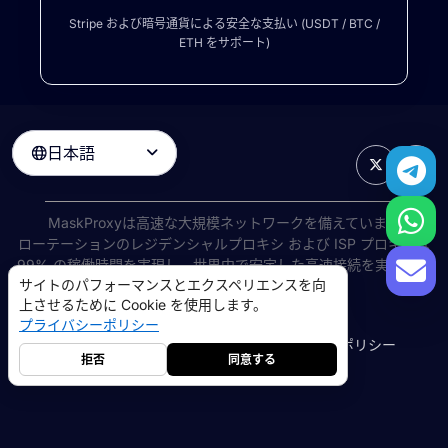
Stripe および暗号通貨による安全な支払い (USDT / BTC /
ETH をサポート)
日本語

MaskProxyは高速な大規模ネットワークを備えています
ローテーションのレジデンシャルプロキシ
および ISP プロキシは
99% の稼働時間を実現し、世界中で安定した高速接続を実現しま
サイトのパフォーマンスとエクスペリエンスを向
す。
上させるために Cookie を使用します。
©
2026
AIWAY LIMITED. 無断転載を禁じます.
プライバシーポリシー
利用規約
プライバシーポリシー
返金ポリシー
Cookie ポリシー
拒否
同意する