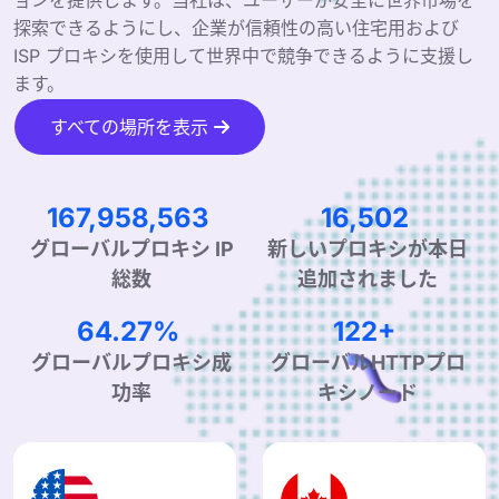
探索できるようにし、企業が信頼性の高い住宅用および
ISP プロキシを使用して世界中で競争できるように支援し
ます。
すべての場所を表示
253,823,391
25,112
グローバルプロキシ IP
新しいプロキシが本日
総数
追加されました
99.90%
190+
グローバルプロキシ成
グローバルHTTPプロ
功率
キシノード