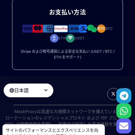
お支払い方法
BTC
BTC
ETH
USDT
Stripe および暗号通貨による安全な支払い (USDT / BTC /
ETH をサポート)
日本語

MaskProxyは高速な大規模ネットワークを備えています
ローテーションのレジデンシャルプロキシ
および ISP プロキシは
99% の稼働時間を実現し、世界中で安定した高速接続を実現しま
サイトのパフォーマンスとエクスペリエンスを向
す。