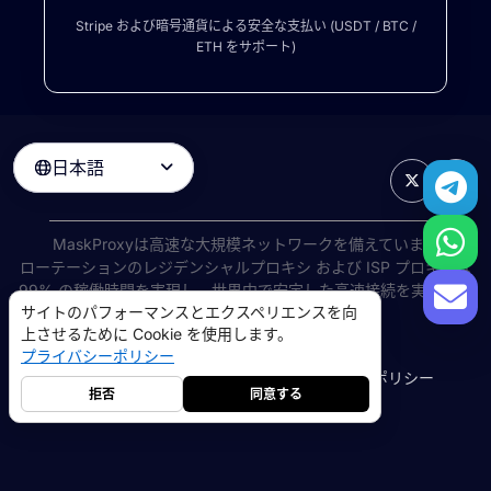
Stripe および暗号通貨による安全な支払い (USDT / BTC /
ETH をサポート)
日本語

MaskProxyは高速な大規模ネットワークを備えています
ローテーションのレジデンシャルプロキシ
および ISP プロキシは
99% の稼働時間を実現し、世界中で安定した高速接続を実現しま
サイトのパフォーマンスとエクスペリエンスを向
す。
上させるために Cookie を使用します。
©
2026
AIWAY LIMITED. 無断転載を禁じます.
プライバシーポリシー
利用規約
プライバシーポリシー
返金ポリシー
Cookie ポリシー
拒否
同意する