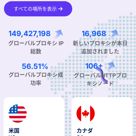
すべての場所を表示
260,516,509
29,583
グローバルプロキシ IP
新しいプロキシが本日
総数
追加されました
98.07%
186+
グローバルプロキシ成
グローバルHTTPプロ
功率
キシノード
米国
カナダ
US
CA