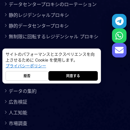
データセンタープロキシのローテーション
静的レジデンシャルプロキシ
静的データセンタープロキシ
無制限に回転するレジデンシャル プロキシ
使用例
サイトのパフォーマンスとエクスペリエンスを向
上させるために Cookie を使用します。
プライバシーポリシー
ソーシャルメディア
拒否
同意する
Eコマース
データの集約
広告検証
レジデンシャルプロキシ
5GB
-
$9
人工知能
データセンタープロキシ
10GB
-
$5
市場調査
->