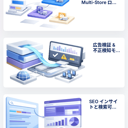
Multi-Store ログ
イン & Creative
Testing
広告検証 &
不正検知モ
ニタリング
SEO インサイ
トと検索可視
性分析