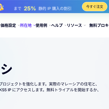
17%
まで
チャージ時のボーナス割引
今すぐ注文
25%
まで
静的 IP 購入の割引
81%
まで
IP のローテーション購入の割引
価格設定
所在地
使用例
ヘルプ
リソース
無料プロキ
キシ
してプロジェクトを強化します。実際のマレーシアの住宅と、
CKS5 IP にアクセスします。無料トライアルを開始するか、