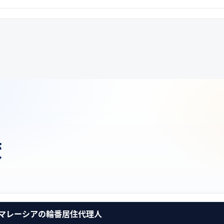
較
マレーシアの輪番居住代理人