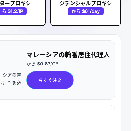
タープロキシ
ジデンシャルプロキシ
から
$1.2
/IP
から
$61
/day
マレーシアの輪番居住代理人
から
$0.87
/GB
ーシアの電
今すぐ注文
IP を必