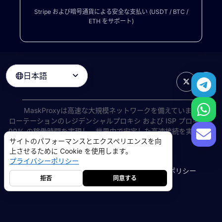
Stripe および暗号通貨による安全な支払い (USDT / BTC /
ETH をサポート)
日本語

MaskProxyは高速な大規模ネットワークを備えています
ローテーションのレジデンシャルプロキシ
および ISP プロキシは
99% の稼働時間を実現し、世界中で安定した高速接続を実現しま
サイトのパフォーマンスとエクスペリエンスを向
す。
上させるために Cookie を使用します。
©
2026
AIWAY LIMITED. 無断転載を禁じます.
プライバシーポリシー
利用規約
プライバシーポリシー
返金ポリシー
Cookie ポリシー
拒否
同意する