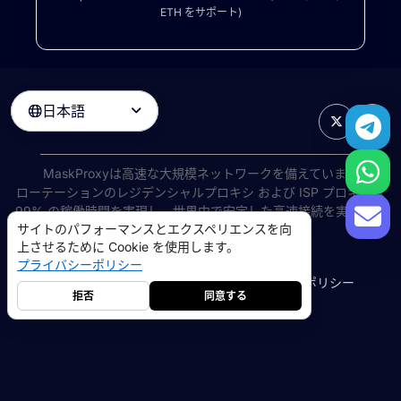
ETH をサポート)
日本語

MaskProxyは高速な大規模ネットワークを備えています
ローテーションのレジデンシャルプロキシ
および ISP プロキシは
99% の稼働時間を実現し、世界中で安定した高速接続を実現しま
サイトのパフォーマンスとエクスペリエンスを向
す。
上させるために Cookie を使用します。
©
2026
AIWAY LIMITED. 無断転載を禁じます.
プライバシーポリシー
利用規約
プライバシーポリシー
返金ポリシー
Cookie ポリシー
拒否
同意する
レジデンシャルプロキシ
5GB
-
$9