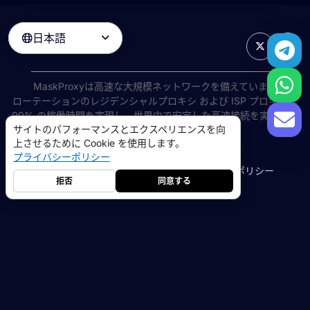
日本語

MaskProxyは高速な大規模ネットワークを備えています
ローテーションのレジデンシャルプロキシ
および ISP プロキシは
99% の稼働時間を実現し、世界中で安定した高速接続を実現しま
サイトのパフォーマンスとエクスペリエンスを向
す。
上させるために Cookie を使用します。
©
2026
AIWAY LIMITED. 無断転載を禁じます.
プライバシーポリシー
利用規約
プライバシーポリシー
返金ポリシー
Cookie ポリシー
拒否
同意する
レジデンシャルプロキシ
5GB
-
$9
データセンタープロキシ
10GB
-
$5
->