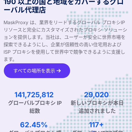
190 以上の国と地域をカバーするグロ
ーバル代理店
MaskProxy は、業界をリードするグローバル プロキシIP
リソースと完全にカスタマイズされたプロキシ ソリューシ
ョンを提供します。当社は、ユーザーが安全に世界市場を
探索できるようにし、企業が信頼性の高い住宅用および
ISP プロキシを使用して世界中で競争できるように支援し
ます。
すべての場所を表示
226,709,480
46,422
グローバルプロキシ IP
新しいプロキシが本日
総数
追加されました
99.90%
189+