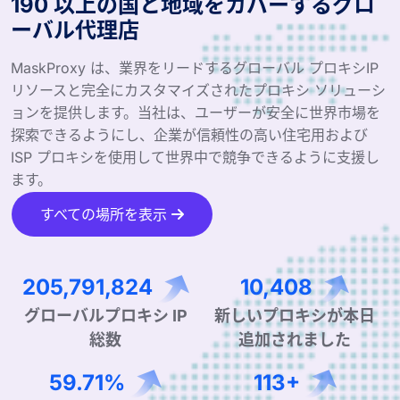
190 以上の国と地域をカバーするグロ
ーバル代理店
MaskProxy は、業界をリードするグローバル プロキシIP
リソースと完全にカスタマイズされたプロキシ ソリューシ
ョンを提供します。当社は、ユーザーが安全に世界市場を
探索できるようにし、企業が信頼性の高い住宅用および
ISP プロキシを使用して世界中で競争できるように支援し
ます。
すべての場所を表示
328,259,275
16,603
グローバルプロキシ IP
新しいプロキシが本日
総数
追加されました
95.78%
182+