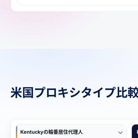
米国プロキシタイプ比
Kentuckyの輪番居住代理人