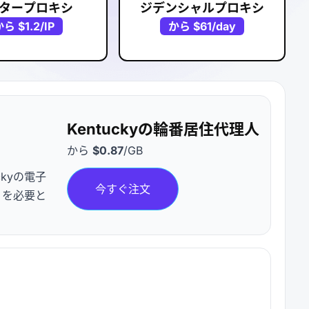
タープロキシ
ジデンシャルプロキシ
から
$1.2
/IP
から
$61
/day
Kentuckyの輪番居住代理人
から
$0.87
/GB
kyの電子
今すぐ注文
P を必要と