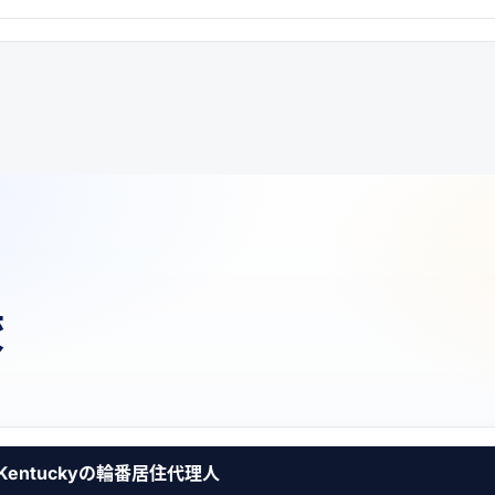
較
Kentuckyの輪番居住代理人