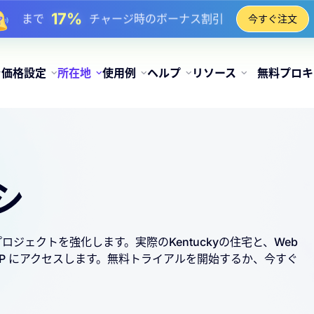
17%
まで
チャージ時のボーナス割引
今すぐ注文
25%
まで
静的 IP 購入の割引
81%
まで
IP のローテーション購入の割引
価格設定
所在地
使用例
ヘルプ
リソース
無料プロキ
シ
てプロジェクトを強化します。実際のKentuckyの住宅と、Web
 IP にアクセスします。無料トライアルを開始するか、今すぐ