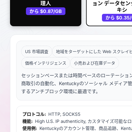
理人
ョン データセン
キシ
から
$0.87
/GB
から
$0.35
US 市場調査
地域をターゲットにした Web スクレイ
価格インテリジェンス
小売および在庫データ
セッションベースまたは時間ベースのローテーションを備え
商取引の自動化、Kentuckyのソーシャル メディア管
するアンチブロック環境に最適です。
プロトコル:
HTTP, SOCKS5
機能:
High U.S. IP authenticity, カスタマイズ
使用例:
Kentuckyのアカウント管理、商品追跡、Kent