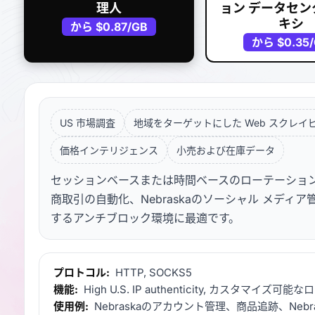
理人
ョン データセン
キシ
から
$0.87
/GB
から
$0.35
US 市場調査
地域をターゲットにした Web スクレイ
価格インテリジェンス
小売および在庫データ
セッションベースまたは時間ベースのローテーションを備え
商取引の自動化、Nebraskaのソーシャル メディア管
するアンチブロック環境に最適です。
プロトコル:
HTTP, SOCKS5
機能:
High U.S. IP authenticity, カスタマイズ
使用例:
Nebraskaのアカウント管理、商品追跡、Nebr