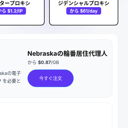
タープロキシ
ジデンシャルプロキシ
から
$1.2
/IP
から
$61
/day
Nebraskaの輪番居住代理人
から
$0.87
/GB
skaの電子
今すぐ注文
P を必要と