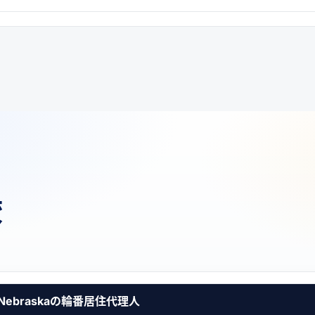
較
Nebraskaの輪番居住代理人