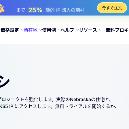
17%
まで
チャージ時のボーナス割引
今すぐ注文
25%
まで
静的 IP 購入の割引
81%
まで
IP のローテーション購入の割引
価格設定
所在地
使用例
ヘルプ
リソース
無料プロキ
シ
してプロジェクトを強化します。実際のNebraskaの住宅と、
CKS5 IP にアクセスします。無料トライアルを開始するか、