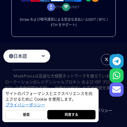
ETH
USDT
Stripe および暗号通貨による安全な支払い (USDT / BTC /
ETH をサポート)
日本語

MaskProxyは高速な大規模ネットワークを備えています
ローテーションのレジデンシャルプロキシ
および ISP プロキシは
99% の稼働時間を実現し、世界中で安定した高速接続を実現しま
サイトのパフォーマンスとエクスペリエンスを向
す。
上させるために Cookie を使用します。
©
2026
AIWAY LIMITED. 無断転載を禁じます.
プライバシーポリシー
利用規約
プライバシーポリシー
返金ポリシー
Cookie ポリシー
拒否
同意する