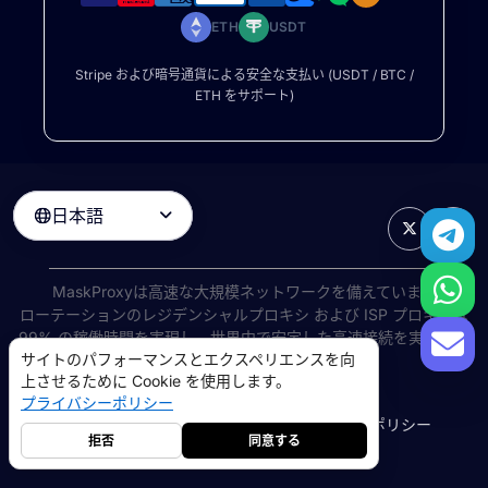
ETH
USDT
Stripe および暗号通貨による安全な支払い (USDT / BTC /
ETH をサポート)
日本語

MaskProxyは高速な大規模ネットワークを備えています
ローテーションのレジデンシャルプロキシ
および ISP プロキシは
99% の稼働時間を実現し、世界中で安定した高速接続を実現しま
サイトのパフォーマンスとエクスペリエンスを向
す。
上させるために Cookie を使用します。
©
2026
AIWAY LIMITED. 無断転載を禁じます.
プライバシーポリシー
利用規約
プライバシーポリシー
返金ポリシー
Cookie ポリシー
拒否
同意する