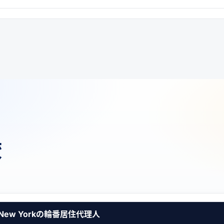
較
New Yorkの輪番居住代理人