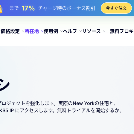
17%
まで
チャージ時のボーナス割引
今すぐ注文
25%
まで
静的 IP 購入の割引
81%
まで
IP のローテーション購入の割引
価格設定
所在地
使用例
ヘルプ
リソース
無料プロキ
シ
してプロジェクトを強化します。実際のNew Yorkの住宅と、
CKS5 IP にアクセスします。無料トライアルを開始するか、