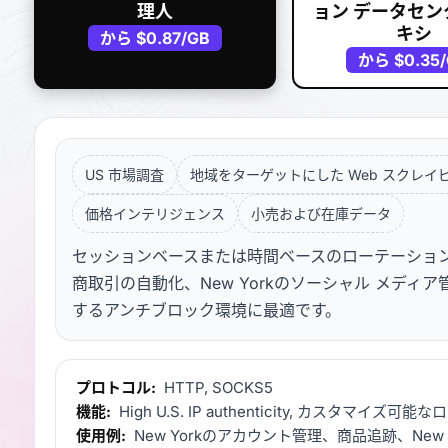
理人
ョン データセン
キシ
から
$0.87
/GB
から
$0.35
US 市場調査
地域をターゲットにした Web スクレイ
価格インテリジェンス
小売および在庫データ
セッションベースまたは時間ベースのローテーションを備え
商取引の自動化、New Yorkのソーシャル メディア
するアンチブロック環境に最適です。
プロトコル:
HTTP, SOCKS5
機能:
High U.S. IP authenticity, カスタマイズ
使用例:
New Yorkのアカウント管理、商品追跡、New 