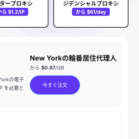
タープロキシ
ジデンシャルプロキシ
から
$1.2
/IP
から
$61
/day
New Yorkの輪番居住代理人
から
$0.87
/GB
orkの電子
今すぐ注文
P を必要と