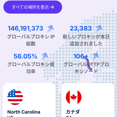
すべての場所を表示
257,237,750
41,145
グローバルプロキシ IP
新しいプロキシが本日
総数
追加されました
99.44%
188+
グローバルプロキシ成
グローバルHTTPプロ
功率
キシノード
North Carolina
カナダ
US
CA