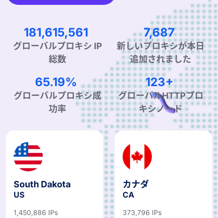
276,371,506
11,781
グローバルプロキシ IP
新しいプロキシが本日
総数
追加されました
99.90%
190+
グローバルプロキシ成
グローバルHTTPプロ
功率
キシノード
South Dakota
カナダ
US
CA
1,450,886 IPs
373,796 IPs