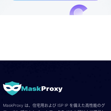
MaskProxy は、住宅用および ISP IP を備えた高性能のグ