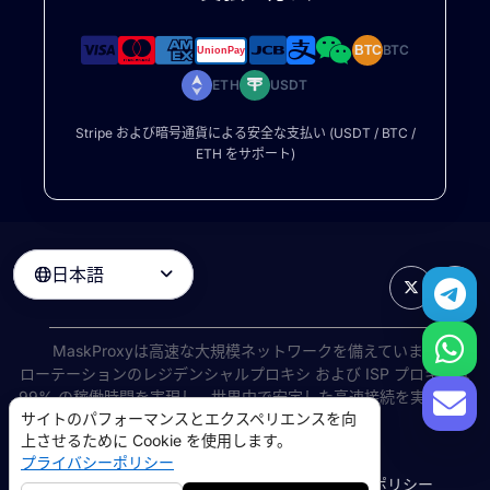
BTC
BTC
ETH
USDT
Stripe および暗号通貨による安全な支払い (USDT / BTC /
ETH をサポート)
日本語

MaskProxyは高速な大規模ネットワークを備えています
ローテーションのレジデンシャルプロキシ
および ISP プロキシは
99% の稼働時間を実現し、世界中で安定した高速接続を実現しま
サイトのパフォーマンスとエクスペリエンスを向
す。
上させるために Cookie を使用します。
©
2026
AIWAY LIMITED. 無断転載を禁じます.
プライバシーポリシー
利用規約
プライバシーポリシー
返金ポリシー
Cookie ポリシー