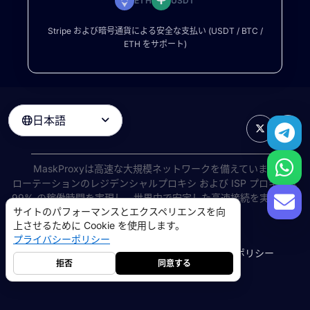
ETH
USDT
Stripe および暗号通貨による安全な支払い (USDT / BTC /
ETH をサポート)
日本語

MaskProxyは高速な大規模ネットワークを備えています
ローテーションのレジデンシャルプロキシ
および ISP プロキシは
99% の稼働時間を実現し、世界中で安定した高速接続を実現しま
サイトのパフォーマンスとエクスペリエンスを向
す。
上させるために Cookie を使用します。
©
2026
AIWAY LIMITED. 無断転載を禁じます.
プライバシーポリシー
利用規約
プライバシーポリシー
返金ポリシー
Cookie ポリシー
拒否
同意する