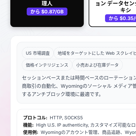
理人
ョン データセン
キシ
から
$0.87
/GB
から
$0.35
US 市場調査
地域をターゲットにした Web スクレイ
価格インテリジェンス
小売および在庫データ
セッションベースまたは時間ベースのローテーションを備
商取引の自動化、Wyomingのソーシャル メディア管
するアンチブロック環境に最適です。
プロトコル:
HTTP, SOCKS5
機能:
High U.S. IP authenticity, カスタマイズ
使用例:
Wyomingのアカウント管理、商品追跡、Wyo