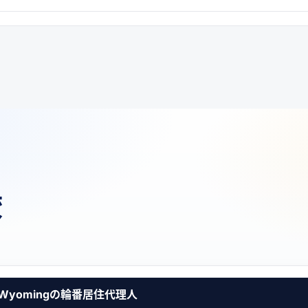
較
Wyomingの輪番居住代理人