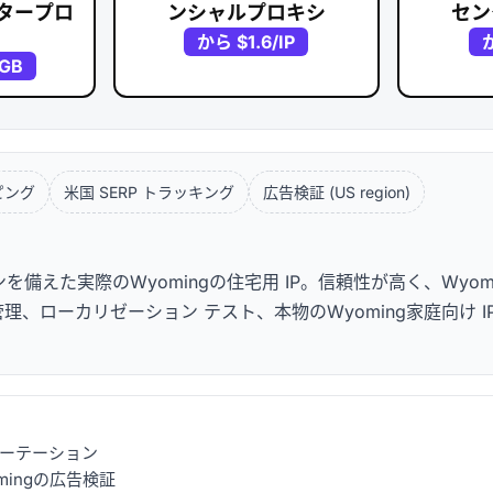
タープロ
ンシャルプロキシ
セン
から
$1.6
/IP
/GB
ピング
米国 SERP トラッキング
広告検証 (US region)
えた実際のWyomingの住宅用 IP。信頼性が高く、Wyom
理、ローカリゼーション テスト、本物のWyoming家庭向け I
可能なローテーション
mingの広告検証