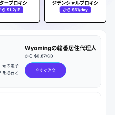
タープロキシ
ジデンシャルプロキシ
から
$1.2
/IP
から
$61
/day
Wyomingの輪番居住代理人
から
$0.87
/GB
ingの電子
今すぐ注文
P を必要と