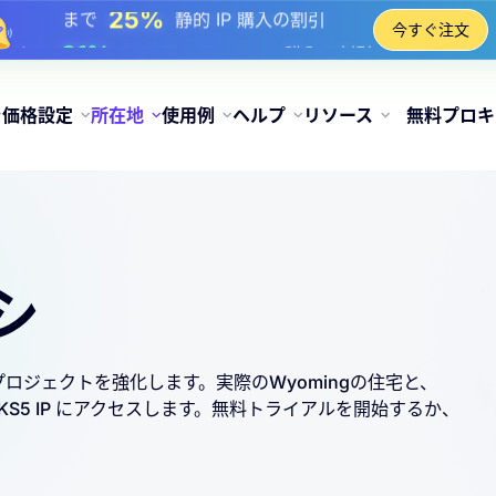
17%
まで
チャージ時のボーナス割引
今すぐ注文
25%
まで
静的 IP 購入の割引
81%
まで
IP のローテーション購入の割引
価格設定
所在地
使用例
ヘルプ
リソース
無料プロキ
シ
してプロジェクトを強化します。実際のWyomingの住宅と、
CKS5 IP にアクセスします。無料トライアルを開始するか、