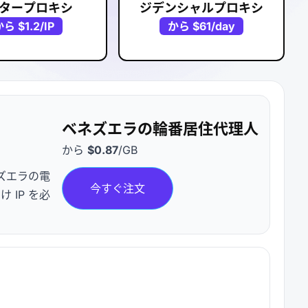
タープロキシ
ジデンシャルプロキシ
から
$1.2
/IP
から
$61
/day
ベネズエラの輪番居住代理人
から
$0.87
/GB
ズエラの電
今すぐ注文
IP を必