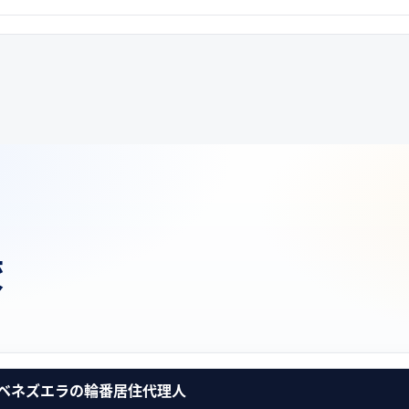
較
ベネズエラの輪番居住代理人