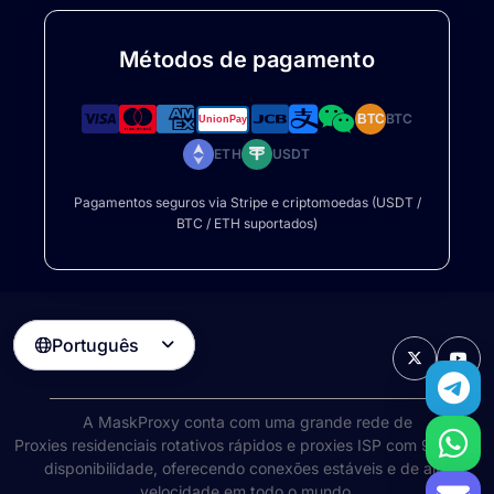
Métodos de pagamento
BTC
BTC
ETH
USDT
Pagamentos seguros via Stripe e criptomoedas (USDT /
BTC / ETH suportados)
Português

A MaskProxy conta com uma grande rede de
Proxies residenciais rotativos
rápidos e proxies ISP com 99% de
disponibilidade, oferecendo conexões estáveis e de alta
velocidade em todo o mundo.