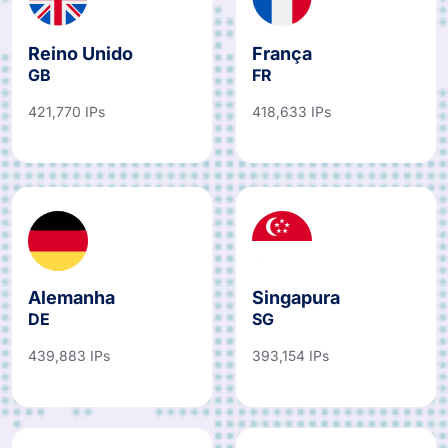
Reino Unido
França
GB
FR
421,770 IPs
418,633 IPs
Alemanha
Singapura
DE
SG
439,883 IPs
393,154 IPs