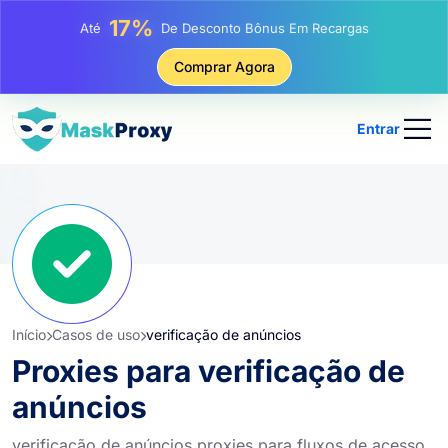
25%
Até
Desconto Em Compras Estáticas De IP
81%
Comprar Agora
Até
Desconto Em Compras Rotativas De IP
Entrar
Início
Casos de uso
verificação de anúncios
Proxies para verificação de
anúncios
verificação de anúncios proxies para fluxos de acesso