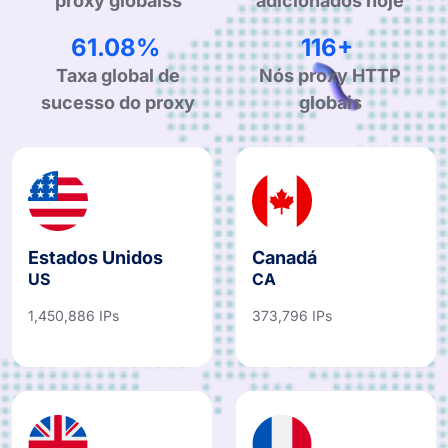
proxy globaiss
adicionados hoje
95.33%
181+
Taxa global de
Nós proxy HTTP
sucesso do proxy
globais
Estados Unidos
Canadá
US
CA
1,450,886 IPs
373,796 IPs