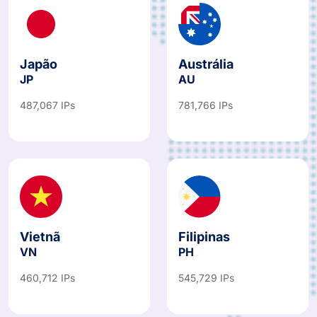
Japão
Austrália
JP
AU
487,067 IPs
781,766 IPs
Vietnã
Filipinas
VN
PH
460,712 IPs
545,729 IPs