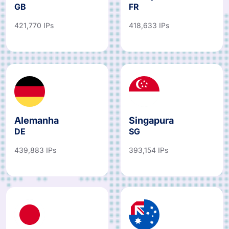
Reino Unido
França
GB
FR
421,770 IPs
418,633 IPs
Alemanha
Singapura
DE
SG
439,883 IPs
393,154 IPs