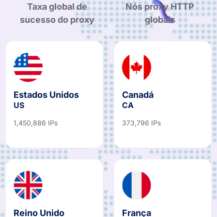
97.15%
183+
Taxa global de
Nós proxy HTTP
sucesso do proxy
globais
Estados Unidos
Canadá
US
CA
1,450,886 IPs
373,796 IPs