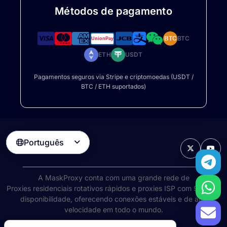
Métodos de pagamento
BTC
BTC
ETH
USDT
Pagamentos seguros via Stripe e criptomoedas (USDT /
BTC / ETH suportados)
Português

A MaskProxy conta com uma grande rede de
Proxies residenciais rotativos
rápidos e proxies ISP com 99% de
disponibilidade, oferecendo conexões estáveis e de alta
velocidade em todo o mundo.