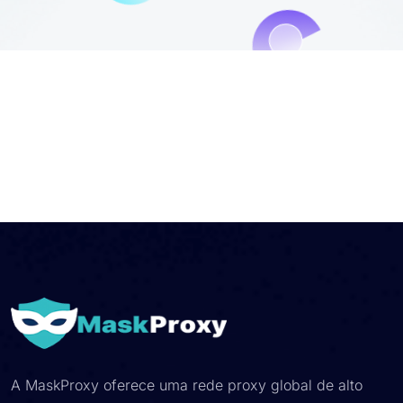
Falar Com Vendas
Iniciar Teste
A MaskProxy oferece uma rede proxy global de alto