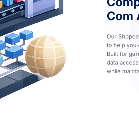
Compr
Com A
Our Shopee 
to help you
Built for g
data access,
while maint