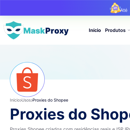
At
At
Início
Produtos
Início
Usos
Proxies do Shopee
Proxies do Sho
Proxies Shopee criados com residências reais e ISP I