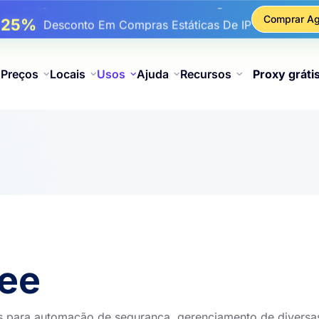
17%
Até
De Desconto Bônus Em Recargas
Comprar Ag
25%
é
Desconto Em Compras Estáticas De IP
81%
é
Desconto Em Compras Rotativas De IP
Preços
Locais
Usos
Ajuda
Recursos
Proxy gráti
pee
Ps para automação de segurança, gerenciamento de diversa