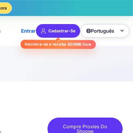
ora
Português
s
Entrar
Cadastrar-Se

livre
300MB
Inscreva-se e receba
Compre Proxies Do
Shopee
s