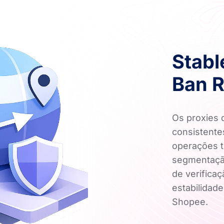
Stabl
Ban R
Os proxies
consistentes
operações t
segmentação
de verificaç
estabilidad
Shopee.