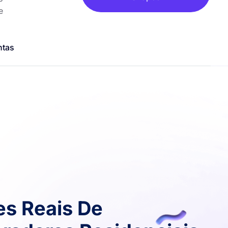
e
ntas
es Reais De