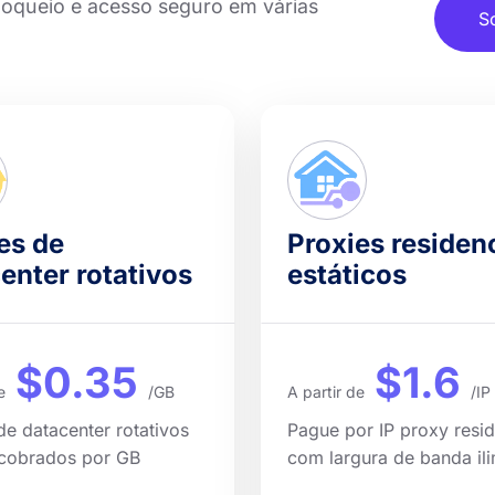
loqueio e acesso seguro em várias
S
es de
Proxies residen
enter rotativos
estáticos
$0.35
$1.6
e
/GB
A partir de
/IP
de datacenter rotativos
Pague por IP proxy resid
 cobrados por GB
com largura de banda ili