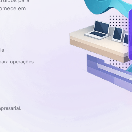
truídos para
Comece em
ia
 para operações
presarial.