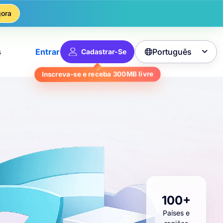
ora
Português
s
Entrar
Cadastrar-Se

Inscreva-se e receba
300MB
livre
100+
Países e