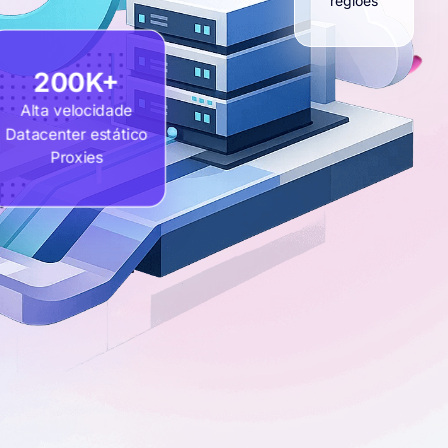
regiões
200K+
Alta velocidade
Datacenter estático
Proxies