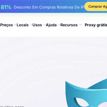
17%
Até
De Desconto Bônus Em Recargas
Comprar Ag
25%
é
Desconto Em Compras Estáticas De IP
81%
é
Desconto Em Compras Rotativas De IP
Preços
Locais
Usos
Ajuda
Recursos
Proxy gráti