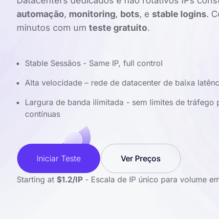
Datacenters dedicados e não rotativos IPs cons
automação
,
monitoring
,
bots
, e
stable logins
. 
minutos com um
teste gratuito
.
Stable Sessãos - Same IP, full control
Alta velocidade – rede de datacenter de baixa latênc
Largura de banda ilimitada - sem limites de tráfego
contínuas
Iniciar Teste
Ver Preços
Starting at
$1.2/IP
- Escala de IP único para volume em