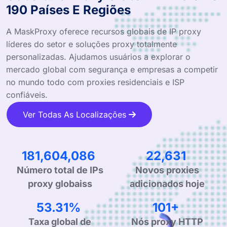
190 Países E Regiões
A MaskProxy oferece recursos globais de IP proxy
líderes do setor e soluções proxy totalmente
personalizadas. Ajudamos usuários a explorar o
mercado global com segurança e empresas a competir
no mundo todo com proxies residenciais e ISP
confiáveis.
Ver Todas As Localizações
305,959,285
38,450
Número total de IPs
Novos proxies
proxy globaiss
adicionados hoje
90.76%
172+
Taxa global de
Nós proxy HTTP