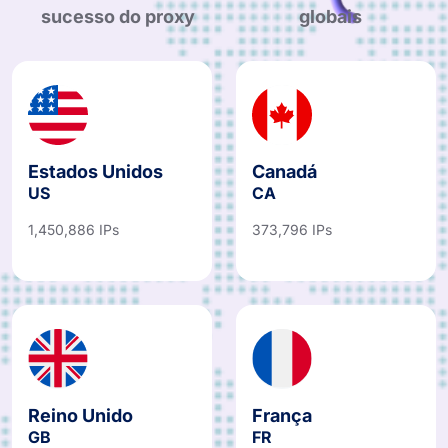
sucesso do proxy
globais
Estados Unidos
Canadá
US
CA
1,450,886 IPs
373,796 IPs
Reino Unido
França
GB
FR