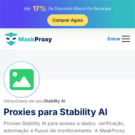
25%
Até
Desconto Em Compras Estáticas De IP
81%
Comprar Agora
Até
Desconto Em Compras Rotativas De IP
Entrar
Início
Casos de uso
Stability AI
Proxies para Stability AI
Proxies Stability AI para acesso a dados, verificação,
automação e fluxos de monitoramento. A MaskProxy