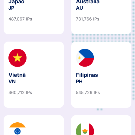
Japão
Austrália
JP
AU
487,067 IPs
781,766 IPs
Vietnã
Filipinas
VN
PH
460,712 IPs
545,729 IPs