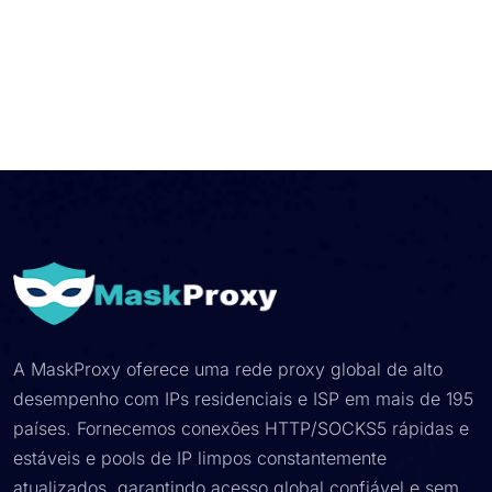
A MaskProxy oferece uma rede proxy global de alto
desempenho com IPs residenciais e ISP em mais de 195
países. Fornecemos conexões HTTP/SOCKS5 rápidas e
estáveis e pools de IP limpos constantemente
atualizados, garantindo acesso global confiável e sem