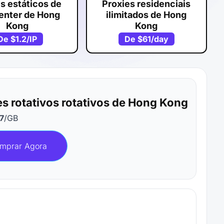
s estáticos de
Proxies residenciais
enter de Hong
ilimitados de Hong
Kong
Kong
De
$1.2
/IP
De
$61
/day
es rotativos rotativos de Hong Kong
7
/GB
mprar Agora