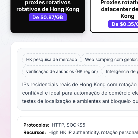
proxies rotativos
Proxies rotat
rotativos de Hong Kong
datacenter d
Kong
De
$0.87
/GB
De
$0.35
/
HK pesquisa de mercado
Web scraping com geoloc
verificação de anúncios (HK region)
Inteligência de
IPs residenciais reais de Hong Kong com rotaçã
confiável e ideal para automação de comércio el
testes de localização e ambientes antibloqueio q
Protocolos:
HTTP, SOCKS5
Recursos:
High HK IP authenticity, rotação personal