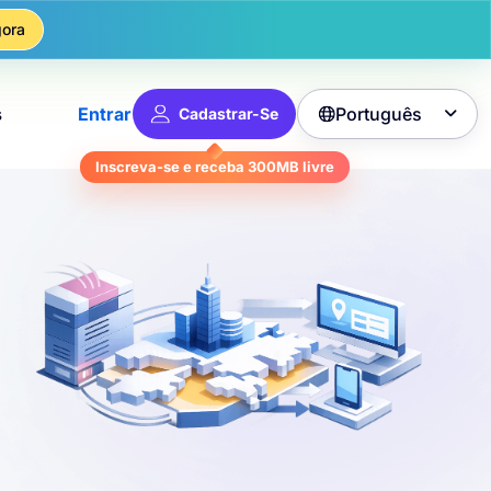
ora
Português
s
Entrar
Cadastrar-Se

Inscreva-se e receba
300MB
livre