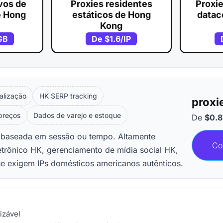
ivos de
Proxies residentes
Proxie
e Hong
estáticos de Hong
datac
Kong
GB
De
$1.6
/IP
alização
HK SERP tracking
proxi
 preços
Dados de varejo e estoque
De
$0.8
o baseada em sessão ou tempo. Altamente
Co
etrônico HK, gerenciamento de mídia social HK,
ue exigem IPs domésticos americanos autênticos.
izável