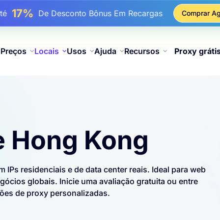
25%
é
Desconto Em Compras Estáticas De IP
Comprar Ag
81%
é
Desconto Em Compras Rotativas De IP
Preços
Locais
Usos
Ajuda
Recursos
Proxy gráti
e Hong Kong
 IPs residenciais e de data center reais. Ideal para web
ócios globais. Inicie uma avaliação gratuita ou entre
ões de proxy personalizadas.