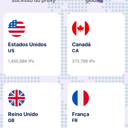
sucesso do proxy
globais
Estados Unidos
Canadá
US
CA
1,450,886 IPs
373,796 IPs
Reino Unido
França
GB
FR