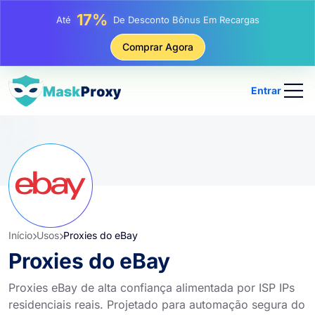
25%
Até
Desconto Em Compras Estáticas De IP
81%
Comprar Agora
Até
Desconto Em Compras Rotativas De IP
Entrar
Início
Usos
Proxies do eBay
Proxies do eBay
Proxies eBay de alta confiança alimentada por ISP IPs
residenciais reais. Projetado para automação segura do