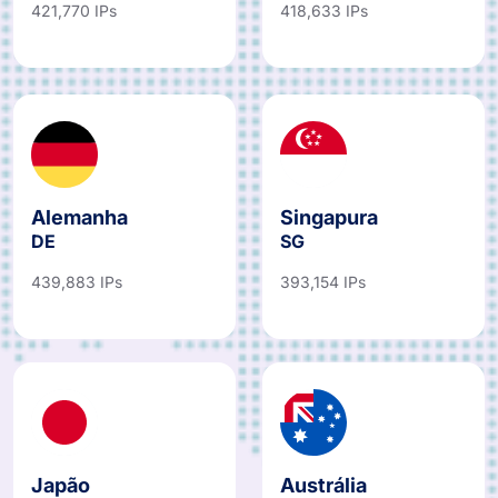
421,770 IPs
418,633 IPs
Alemanha
Singapura
DE
SG
439,883 IPs
393,154 IPs
Japão
Austrália