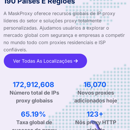
190 Países E Regiões
A MaskProxy oferece recursos globais de IP proxy
líderes do setor e soluções proxy totalmente
personalizadas. Ajudamos usuários a explorar o
mercado global com segurança e empresas a competir
no mundo todo com proxies residenciais e ISP
confiáveis.
Ver Todas As Localizações
259,517,208
24,119
Número total de IPs
Novos proxies
proxy globaiss
adicionados hoje
99.90%
190+
Taxa global de
Nós proxy HTTP